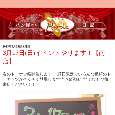
2013年3月14日木曜日
3月17日(日)イベントやります！【南
店】
春のドーナツ祭開催します！ 17日限定でいろんな種類のド
ーナッツがぞくぞく登場します***ヾ(≧∇≦)ﾉ"*** ぜひぜひ御
来店ください！！