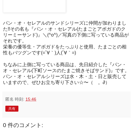
パン・オ・セレアルのサンドシリーズに仲間が加わりまし
た!!その名も『パン・オ・セレアル(たまごとアボガドのク
リーミーサンド)』＼(^o^)／写真の下側に写っている商品が
それです。
栄養の優等生・アボガドをたっぷりと使用、たまごとの相
性もバツグンです(=´∀｀)人(´∀｀=)
ちなみに上側に写っている商品は、先日紹介した『パン・
オ・セレアル(下町ソースのたまご焼きそばサンド)』です。
パン・オ・セレアルシリーズは水・木・土・日と販売して
いますので、ぜひお立ち寄り下さい☆〜（ゝ。∂）
匿名
時刻:
15:46
共有
0 件のコメント: